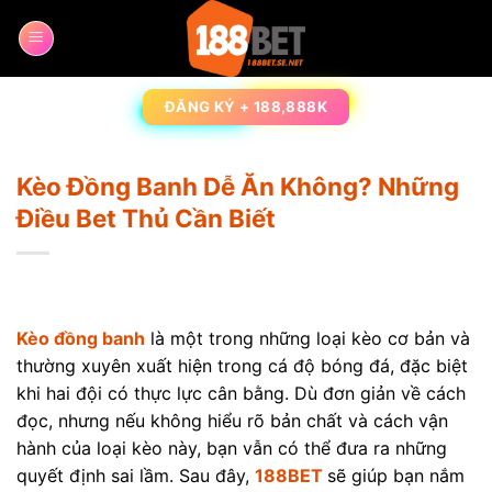
Bỏ
qua
nội
dung
ĐĂNG KÝ + 188,888K
Kèo Đồng Banh Dễ Ăn Không? Những
Điều Bet Thủ Cần Biết
Kèo đồng banh
là một trong những loại kèo cơ bản và
thường xuyên xuất hiện trong cá độ bóng đá, đặc biệt
khi hai đội có thực lực cân bằng. Dù đơn giản về cách
đọc, nhưng nếu không hiểu rõ bản chất và cách vận
hành của loại kèo này, bạn vẫn có thể đưa ra những
quyết định sai lầm. Sau đây,
188BET
sẽ giúp bạn nắm