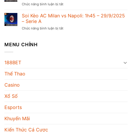
SK
–
Chức năng bình luận bị tắt
ở
vs
2/10
Soi
Liverpool
–
Kèo
Soi Kèo AC Milan vs Napoli: 1h45 – 29/9/2025
FC:
Cúp
Atalanta
2h00
– Serie A
C1
BC
–
Chức năng bình luận bị tắt
ở
vs
1/10
Soi
Club
–
Kèo
Brugge
Cúp
AC
MENU CHÍNH
KV:
C1
Milan
23h45
vs
–
Napoli:
30/9
188BET
1h45
–
–
Cúp
Thể Thao
29/9/2025
C1
–
Serie
Casino
A
Xổ Số
Esports
Khuyến Mãi
Kiến Thức Cá Cược