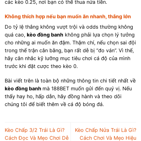
các kèo 0.25, nơi bạn có thể thua nửa tiền.
Không thích hợp nếu bạn muốn ăn nhanh, thắng lớn
Do tỷ lệ thắng không vượt trội và odds thường không
quá cao,
kèo đồng banh
không phải lựa chọn lý tưởng
cho những ai muốn ăn đậm. Thậm chí, nếu chọn sai đội
trong thế trận cân bằng, bạn rất dễ bị “đo ván”. Vì thế,
hãy cân nhắc kỹ lưỡng mục tiêu chơi cá độ của mình
trước khi đặt cược theo kèo 0.
Bài viết trên là toàn bộ những thông tin chi tiết nhất về
kèo đồng banh
mà 188BET muốn gửi đến quý vị. Nếu
thấy hay ho, hấp dẫn, hãy đồng hành và theo dõi
chúng tôi để biết thêm về cá độ bóng đá.
Kèo Chấp 3/2 Trái Là Gì?
Kèo Chấp Nửa Trái Là Gì?
Cách Đọc Và Mẹo Chơi Dễ
Cách Chơi Và Mẹo Hiệu