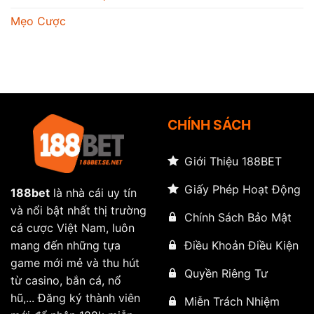
Mẹo Cược
CHÍNH SÁCH
Giới Thiệu 188BET
Giấy Phép Hoạt Động
188bet
là nhà cái uy tín
và nổi bật nhất thị trường
Chính Sách Bảo Mật
cá cược Việt Nam, luôn
mang đến những tựa
Điều Khoản Điều Kiện
game mới mẻ và thu hút
Quyền Riêng Tư
từ casino, bắn cá, nổ
hũ,... Đăng ký thành viên
Miễn Trách Nhiệm