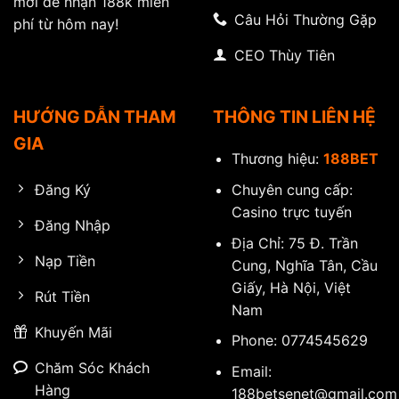
mới để nhận 188k miễn
Câu Hỏi Thường Gặp
phí từ hôm nay!
CEO Thùy Tiên
HƯỚNG DẪN THAM
THÔNG TIN LIÊN HỆ
GIA
Thương hiệu:
188BET
Chuyên cung cấp:
Đăng Ký
Casino trực tuyến
Đăng Nhập
Địa Chỉ: 75 Đ. Trần
Nạp Tiền
Cung, Nghĩa Tân, Cầu
Giấy, Hà Nội, Việt
Rút Tiền
Nam
Khuyến Mãi
Phone: 0774545629
Chăm Sóc Khách
Email:
Hàng
188betsenet@gmail.com