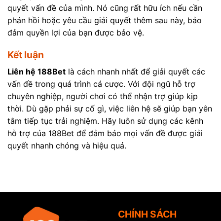
quyết vấn đề của mình. Nó cũng rất hữu ích nếu cần
phản hồi hoặc yêu cầu giải quyết thêm sau này, bảo
đảm quyền lợi của bạn được bảo vệ.
Kết luận
Liên hệ 188Bet
là cách nhanh nhất để giải quyết các
vấn đề trong quá trình cá cược. Với đội ngũ hỗ trợ
chuyên nghiệp, người chơi có thể nhận trợ giúp kịp
thời. Dù gặp phải sự cố gì, việc liên hệ sẽ giúp bạn yên
tâm tiếp tục trải nghiệm. Hãy luôn sử dụng các kênh
hỗ trợ của 188Bet để đảm bảo mọi vấn đề được giải
quyết nhanh chóng và hiệu quả.
CHÍNH SÁCH