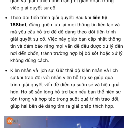
gian và giảm thiểu tình trạng bị gián đoạn trong
việc giải quyết sự cố.
Theo dõi tiến trình giải quyết: Sau khi
liên hệ
188bet
, đừng quên lưu lại mọi thông tin liên lạc và
mã yêu cầu hỗ trợ để dễ dàng theo dõi tiến trình
giải quyết sự cố. Việc này giúp bạn cập nhật thông
tin và đảm bảo rằng mọi vấn đề đều được xử lý đến
nơi đến chốn, tránh trường hợp bị bỏ sót hoặc xử lý
không đúng cách.
Kiên nhẫn và lịch sự: Giữ thái độ kiên nhẫn và lịch
sự khi trao đổi với nhân viên hỗ trợ sẽ giúp quá
trình giải quyết vấn đề diễn ra suôn sẻ và hiệu quả
hơn. Họ sẽ sẵn lòng hỗ trợ bạn nếu bạn thể hiện sự
tôn trọng và hợp tác trong suốt quá trình trao đổi,
giúp hai bên dễ dàng tìm ra giải pháp thích hợp.