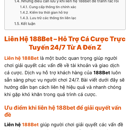
Những điều cần lưu ý khi liên hệ 188bet để tránh rắc rối
Cung cấp thông tin chính xác
Kiểm tra thời gian hỗ trợ
Lưu trữ các thông tin liên lạc
Kết luận
Liên Hệ 188Bet – Hỗ Trợ Cá Cược Trực
Tuyến 24/7 Từ A Đến Z
Liên hệ 188Bet
là một bước quan trọng giúp người
chơi giải quyết các vấn đề về tài khoản và giao dịch
cá cược. Dịch vụ hỗ trợ khách hàng của
188Bet
luôn
sẵn sàng phục vụ người chơi 24/7. Bài viết dưới đây sẽ
hướng dẫn bạn cách liên hệ hiệu quả và nhanh chóng
khi gặp khó khăn trong quá trình cá cược.
Ưu điểm khi liên hệ 188bet để giải quyết vấn
đề
Liên hệ
188Bet
giúp người chơi giải quyết các vấn đề