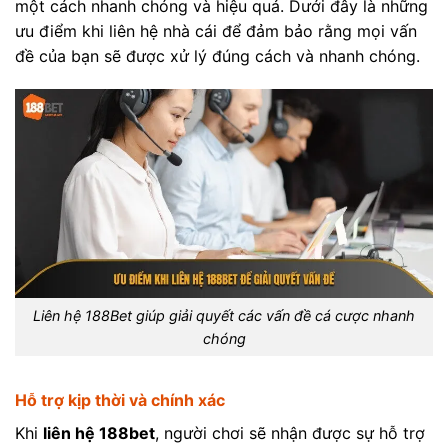
một cách nhanh chóng và hiệu quả. Dưới đây là những
ưu điểm khi liên hệ nhà cái để đảm bảo rằng mọi vấn
đề của bạn sẽ được xử lý đúng cách và nhanh chóng.
Liên hệ 188Bet giúp giải quyết các vấn đề cá cược nhanh
chóng
Hỗ trợ kịp thời và chính xác
Khi
liên hệ 188bet
, người chơi sẽ nhận được sự hỗ trợ