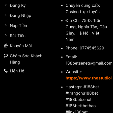
Chuyên cung cấp:
Đăng Ký
Casino trực tuyến
Đăng Nhập
Địa Chỉ: 75 Đ. Trần
Nạp Tiền
Cung, Nghĩa Tân, Cầu
Giấy, Hà Nội, Việt
Rút Tiền
Nam
Khuyến Mãi
Phone: 0774545629
Chăm Sóc Khách
Email:
Hàng
188betsenet@gmail.com
Liên Hệ
Website:
https://www.thestudio
Hastags: #188bet
#trangchu188bet
#188betsenet
#188betthethao
#link188bet