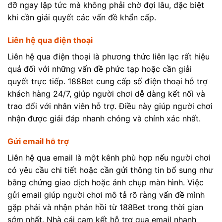
đỡ ngay lập tức mà không phải chờ đợi lâu, đặc biệt
khi cần giải quyết các vấn đề khẩn cấp.
Liên hệ qua điện thoại
Liên hệ qua điện thoại là phương thức liên lạc rất hiệu
quả đối với những vấn đề phức tạp hoặc cần giải
quyết trực tiếp. 188Bet cung cấp số điện thoại hỗ trợ
khách hàng 24/7, giúp người chơi dễ dàng kết nối và
trao đổi với nhân viên hỗ trợ. Điều này giúp người chơi
nhận được giải đáp nhanh chóng và chính xác nhất.
Gửi email hỗ trợ
Liên hệ qua email là một kênh phù hợp nếu người chơi
có yêu cầu chi tiết hoặc cần gửi thông tin bổ sung như
bằng chứng giao dịch hoặc ảnh chụp màn hình. Việc
gửi email giúp người chơi mô tả rõ ràng vấn đề mình
gặp phải và nhận phản hồi từ 188Bet trong thời gian
sớm nhất. Nhà cái cam kết hỗ trợ qua email nhanh