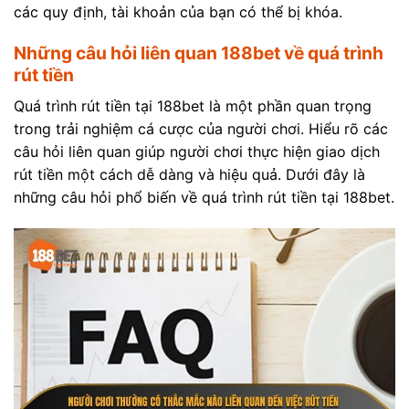
các quy định, tài khoản của bạn có thể bị khóa.
Những câu hỏi liên quan 188bet về quá trình
rút tiền
Quá trình rút tiền tại 188bet là một phần quan trọng
trong trải nghiệm cá cược của người chơi. Hiểu rõ các
câu hỏi liên quan giúp người chơi thực hiện giao dịch
rút tiền một cách dễ dàng và hiệu quả. Dưới đây là
những câu hỏi phổ biến về quá trình rút tiền tại 188bet.