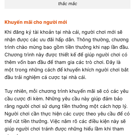
thắc mắc
Khuyến mãi cho người mới
Khi đăng ký tài khoản tại nhà cái, người chơi mới sẽ
nhận được các ưu đãi hấp dẫn. Thông thường, chương
trình chào mừng bao gồm tiền thưởng khi nạp lần đầu.
Chương trình này được thiết kế để giúp người chơi có
thêm vốn ban đầu để tham gia các trò chơi. Đây là
một trong những cách để khuyến khích người chơi bắt
đầu trải nghiệm cá cược tại nhà cái.
Tuy nhiên, mỗi chương trình khuyến mãi sẽ có các yêu
cầu cược đi kèm. Những yêu cầu này giúp đảm bảo
rằng người chơi sử dụng tiền thưởng một cách hợp lý.
Người chơi cần thực hiện các cược theo yêu cầu để có
thể rút tiền thưởng. Việc nắm rõ các điều kiện này sẽ
giúp người chơi tránh được những hiểu lầm khi tham