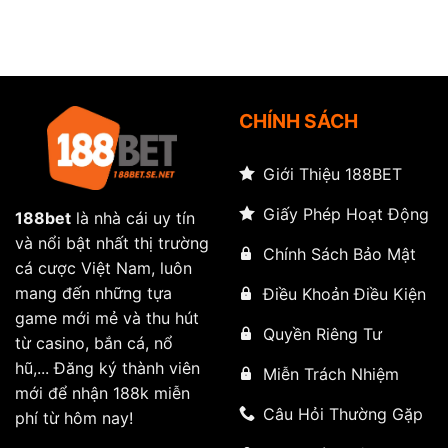
CHÍNH SÁCH
Giới Thiệu 188BET
Giấy Phép Hoạt Động
188bet
là nhà cái uy tín
và nổi bật nhất thị trường
Chính Sách Bảo Mật
cá cược Việt Nam, luôn
mang đến những tựa
Điều Khoản Điều Kiện
game mới mẻ và thu hút
Quyền Riêng Tư
từ casino, bắn cá, nổ
hũ,... Đăng ký thành viên
Miễn Trách Nhiệm
mới để nhận 188k miễn
Câu Hỏi Thường Gặp
phí từ hôm nay!