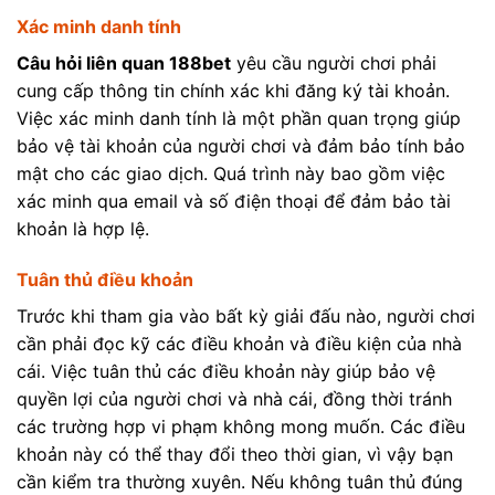
Xác minh danh tính
Câu hỏi liên quan 188bet
yêu cầu người chơi phải
cung cấp thông tin chính xác khi đăng ký tài khoản.
Việc xác minh danh tính là một phần quan trọng giúp
bảo vệ tài khoản của người chơi và đảm bảo tính bảo
mật cho các giao dịch. Quá trình này bao gồm việc
xác minh qua email và số điện thoại để đảm bảo tài
khoản là hợp lệ.
Tuân thủ điều khoản
Trước khi tham gia vào bất kỳ giải đấu nào, người chơi
cần phải đọc kỹ các điều khoản và điều kiện của nhà
cái. Việc tuân thủ các điều khoản này giúp bảo vệ
quyền lợi của người chơi và nhà cái, đồng thời tránh
các trường hợp vi phạm không mong muốn. Các điều
khoản này có thể thay đổi theo thời gian, vì vậy bạn
cần kiểm tra thường xuyên. Nếu không tuân thủ đúng