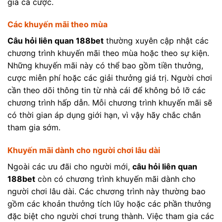
gia cá cược.
Các khuyến mãi theo mùa
Câu hỏi liên quan 188bet
thường xuyên cập nhật các
chương trình khuyến mãi theo mùa hoặc theo sự kiện.
Những khuyến mãi này có thể bao gồm tiền thưởng,
cược miễn phí hoặc các giải thưởng giá trị. Người chơi
cần theo dõi thông tin từ nhà cái để không bỏ lỡ các
chương trình hấp dẫn. Mỗi chương trình khuyến mãi sẽ
có thời gian áp dụng giới hạn, vì vậy hãy chắc chắn
tham gia sớm.
Khuyến mãi dành cho người chơi lâu dài
Ngoài các ưu đãi cho người mới,
câu hỏi liên quan
188bet
còn có chương trình khuyến mãi dành cho
người chơi lâu dài. Các chương trình này thường bao
gồm các khoản thưởng tích lũy hoặc các phần thưởng
đặc biệt cho người chơi trung thành. Việc tham gia các