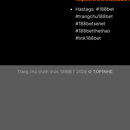
Hastags: #188bet
#trangchu188bet
#188betsenet
#188betthethao
#link188bet
Trang chủ chính thức 188BET 2026 ©
TOP1NHE