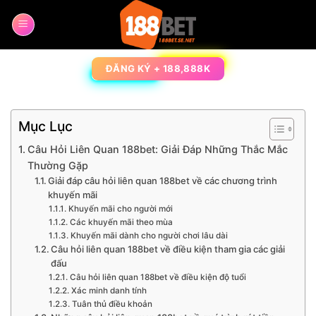
Bỏ
qua
nội
dung
ĐĂNG KÝ + 188,888K
Mục Lục
Câu Hỏi Liên Quan 188bet: Giải Đáp Những Thắc Mắc
Thường Gặp
Giải đáp câu hỏi liên quan 188bet về các chương trình
khuyến mãi
Khuyến mãi cho người mới
Các khuyến mãi theo mùa
Khuyến mãi dành cho người chơi lâu dài
Câu hỏi liên quan 188bet về điều kiện tham gia các giải
đấu
Câu hỏi liên quan 188bet về điều kiện độ tuổi
Xác minh danh tính
Tuân thủ điều khoản