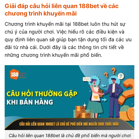
Giải đáp câu hỏi liên quan 188bet về các
chương trình khuyến mãi
Chương trình khuyến mãi tại 188bet luôn thu hút sự
chú ý của người chơi. Việc hiểu rõ các điều kiện và
quy định liên quan sẽ giúp bạn tận dụng tối đa các ưu
đãi từ nhà cái. Dưới đây là các thông tin chi tiết về
những chương trình khuyến mãi phổ biến.
Câu hỏi liên quan 188bet là chủ đề phổ biến mà người chơi