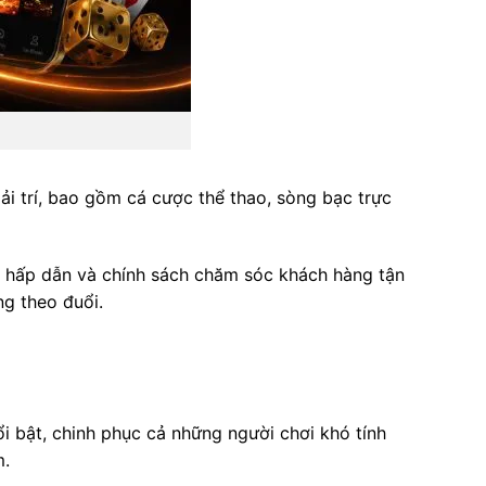
i trí, bao gồm cá cược thể thao, sòng bạc trực
ởng hấp dẫn và chính sách chăm sóc khách hàng tận
ng theo đuổi.
 bật, chinh phục cả những người chơi khó tính
m.