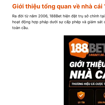
Giới thiệu tổng quan về nhà cái
Ra đời từ năm 2006, 188Bet hiện đặt trụ sở chính tại
hoạt động hợp pháp dưới sự cấp phép và giám sát c
toàn cầu.