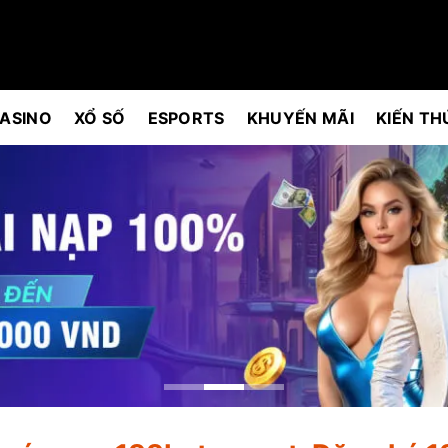
ASINO
XỔ SỐ
ESPORTS
KHUYẾN MÃI
KIẾN T