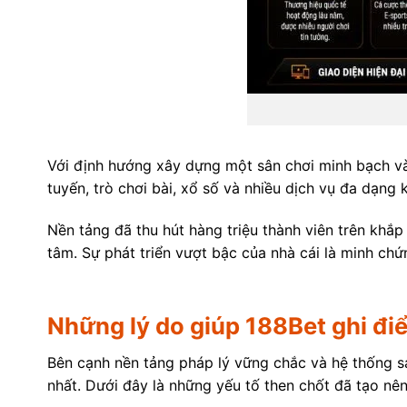
Với định hướng xây dựng một sân chơi minh bạch và 
tuyến, trò chơi bài, xổ số và nhiều dịch vụ đa dạng 
Nền tảng đã thu hút hàng triệu thành viên trên khắp
tâm. Sự phát triển vượt bậc của nhà cái là minh chứ
Những lý do giúp 188Bet ghi điểm
Bên cạnh nền tảng pháp lý vững chắc và hệ thống s
nhất. Dưới đây là những yếu tố then chốt đã tạo nên 