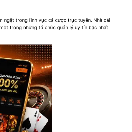
êm ngặt trong lĩnh vực cá cược trực tuyến. Nhà cái
ột trong những tổ chức quản lý uy tín bậc nhất