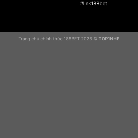
#link188bet
Trang chủ chính thức 188BET 2026 ©
TOP1NHE