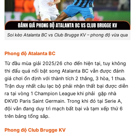
Soi kèo Atalanta BC vs Club Brugge KV – phong độ vừa qua
Phong độ Atalanta BC
Từ đầu mùa giải 2025/26 cho đến hiện tại, tuy không
thi đấu quá nổi bật song Atalanta BC vẫn được đánh
giá chơi ổn định với thành tích 2 thắng, 3 hòa, 1 thua.
Trận duy nhất câu lạc bộ phải nhận thất bại được diễn
ra tại vòng 1 Champion League khi phải gặp nhà
ĐKVĐ Paris Saint Germain. Trong khi đó tại Serie A,
đội vẫn đang duy trì mạch bất bại và tạm xếp thứ 6
trên bảng tổng sắp.
Phong độ Club Brugge KV