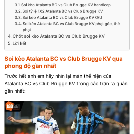
Soi kèo Atalanta BC vs Club Brugge KV handicap
Soi tỷ lệ 1X2 Atalanta BC vs Club Brugge KV
Soi kèo Atalanta BC vs Club Brugge KV O/U
Soi kèo Atalanta BC vs Club Brugge KV phạt góc, thẻ
phạt
Chốt soi kèo Atalanta BC vs Club Brugge KV
Lời kết
Soi kèo Atalanta BC vs Club Brugge KV qua
phong độ gần nhất
Trước hết anh em hãy nhìn lại màn thể hiện của
Atalanta BC vs Club Brugge KV trong các trận ra quân
gần nhất: