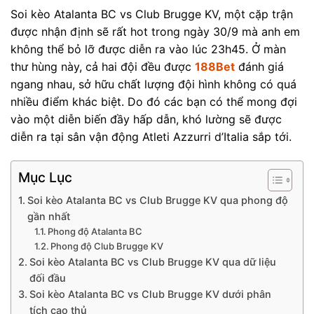
Soi kèo Atalanta BC vs Club Brugge KV, một cặp trận
được nhận định sẽ rất hot trong ngày 30/9 mà anh em
không thể bỏ lỡ được diễn ra vào lúc 23h45. Ở màn
thư hùng này, cả hai đội đều được
188Bet
đánh giá
ngang nhau, sở hữu chất lượng đội hình không có quá
nhiều điểm khác biệt. Do đó các bạn có thể mong đợi
vào một diễn biến đầy hấp dẫn, khó lường sẽ được
diễn ra tại sân vận động Atleti Azzurri d’Italia sắp tới.
Mục Lục
Soi kèo Atalanta BC vs Club Brugge KV qua phong độ
gần nhất
Phong độ Atalanta BC
Phong độ Club Brugge KV
Soi kèo Atalanta BC vs Club Brugge KV qua dữ liệu
đối đầu
Soi kèo Atalanta BC vs Club Brugge KV dưới phân
tích cao thủ