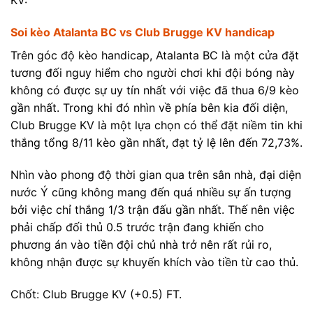
KV:
Soi kèo Atalanta BC vs Club Brugge KV handicap
Trên góc độ kèo handicap, Atalanta BC là một cửa đặt
tương đối nguy hiểm cho người chơi khi đội bóng này
không có được sự uy tín nhất với việc đã thua 6/9 kèo
gần nhất. Trong khi đó nhìn về phía bên kia đối diện,
Club Brugge KV là một lựa chọn có thể đặt niềm tin khi
thắng tổng 8/11 kèo gần nhất, đạt tỷ lệ lên đến 72,73%.
Nhìn vào phong độ thời gian qua trên sân nhà, đại diện
nước Ý cũng không mang đến quá nhiều sự ấn tượng
bởi việc chỉ thắng 1/3 trận đấu gần nhất. Thế nên việc
phải chấp đối thủ 0.5 trước trận đang khiến cho
phương án vào tiền đội chủ nhà trở nên rất rủi ro,
không nhận được sự khuyến khích vào tiền từ cao thủ.
Chốt: Club Brugge KV (+0.5) FT.