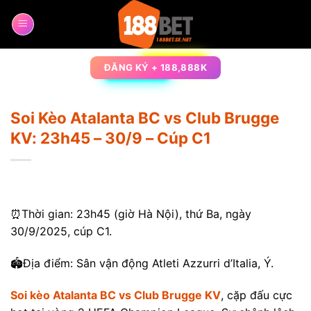
Bỏ
qua
nội
dung
ĐĂNG KÝ + 188,888K
Soi Kèo Atalanta BC vs Club Brugge
KV: 23h45 – 30/9 – Cúp C1
⏰Thời gian: 23h45 (giờ Hà Nội), thứ Ba, ngày
30/9/2025, cúp C1.
🏟️Địa điểm: Sân vận động Atleti Azzurri d’Italia, Ý.
Soi kèo Atalanta BC vs Club Brugge KV
, cặp đấu cực