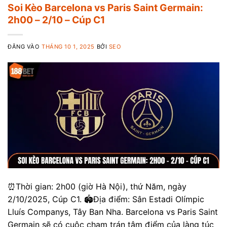
Soi Kèo Barcelona vs Paris Saint Germain:
2h00 – 2/10 – Cúp C1
ĐĂNG VÀO
THÁNG 10 1, 2025
BỞI
SEO
⏰Thời gian: 2h00 (giờ Hà Nội), thứ Năm, ngày
2/10/2025, Cúp C1. 🏟️Địa điểm: Sân Estadi Olímpic
Lluís Companys, Tây Ban Nha. Barcelona vs Paris Saint
Germain sẽ có cuộc chạm trán tâm điểm của làng túc