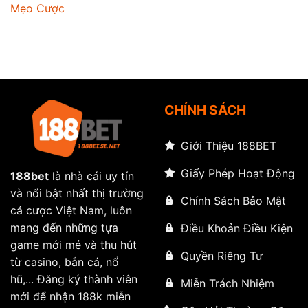
Mẹo Cược
CHÍNH SÁCH
Giới Thiệu 188BET
Giấy Phép Hoạt Động
188bet
là nhà cái uy tín
và nổi bật nhất thị trường
Chính Sách Bảo Mật
cá cược Việt Nam, luôn
mang đến những tựa
Điều Khoản Điều Kiện
game mới mẻ và thu hút
Quyền Riêng Tư
từ casino, bắn cá, nổ
hũ,... Đăng ký thành viên
Miễn Trách Nhiệm
mới để nhận 188k miễn