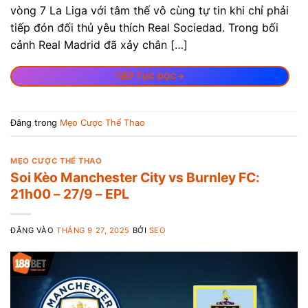
vòng 7 La Liga với tâm thế vô cùng tự tin khi chỉ phải
tiếp đón đối thủ yêu thích Real Sociedad. Trong bối
cảnh Real Madrid đã xảy chân […]
TIẾP TỤC ĐỌC
→
Đăng trong
Mẹo Cược Thể Thao
MẸO CƯỢC THỂ THAO
Soi Kèo Manchester City vs Burnley FC:
21h00 – 27/9 – EPL
ĐĂNG VÀO
THÁNG 9 27, 2025
BỞI
SEO