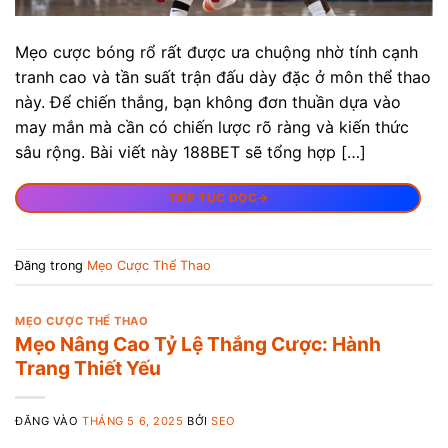
Mẹo cược bóng rổ rất được ưa chuộng nhờ tính cạnh
tranh cao và tần suất trận đấu dày đặc ở môn thể thao
này. Để chiến thắng, bạn không đơn thuần dựa vào
may mắn mà cần có chiến lược rõ ràng và kiến thức
sâu rộng. Bài viết này 188BET sẽ tổng hợp […]
TIẾP TỤC ĐỌC
→
Đăng trong
Mẹo Cược Thể Thao
MẸO CƯỢC THỂ THAO
Mẹo Nâng Cao Tỷ Lệ Thắng Cược: Hành
Trang Thiết Yếu
ĐĂNG VÀO
THÁNG 5 6, 2025
BỞI
SEO