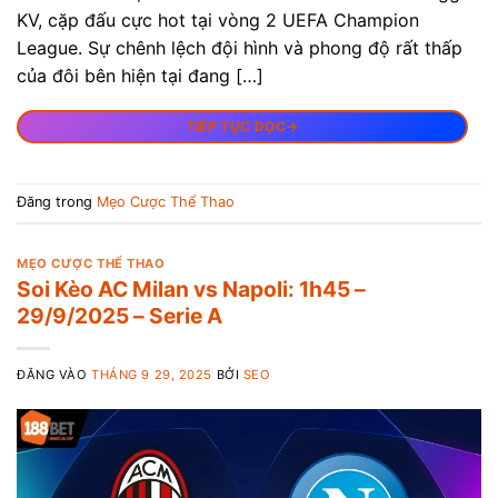
KV, cặp đấu cực hot tại vòng 2 UEFA Champion
League. Sự chênh lệch đội hình và phong độ rất thấp
của đôi bên hiện tại đang […]
TIẾP TỤC ĐỌC
→
Đăng trong
Mẹo Cược Thể Thao
MẸO CƯỢC THỂ THAO
Soi Kèo AC Milan vs Napoli: 1h45 –
29/9/2025 – Serie A
ĐĂNG VÀO
THÁNG 9 29, 2025
BỞI
SEO