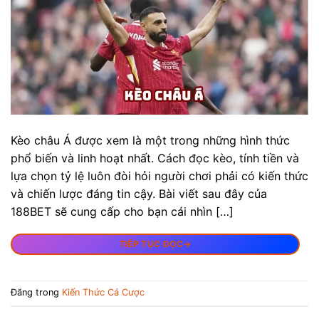
Kèo châu Á được xem là một trong những hình thức
phổ biến và linh hoạt nhất. Cách đọc kèo, tính tiền và
lựa chọn tỷ lệ luôn đòi hỏi người chơi phải có kiến thức
và chiến lược đáng tin cậy. Bài viết sau đây của
188BET sẽ cung cấp cho bạn cái nhìn […]
TIẾP TỤC ĐỌC
→
Đăng trong
Kiến Thức Cá Cược