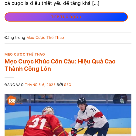
cá cược là điều thiết yếu để tăng khả […]
TIẾP TỤC ĐỌC
→
Đăng trong
Mẹo Cược Thể Thao
MẸO CƯỢC THỂ THAO
Mẹo Cược Khúc Côn Cầu: Hiệu Quả Cao
Thành Công Lớn
ĐĂNG VÀO
THÁNG 5 6, 2025
BỞI
SEO