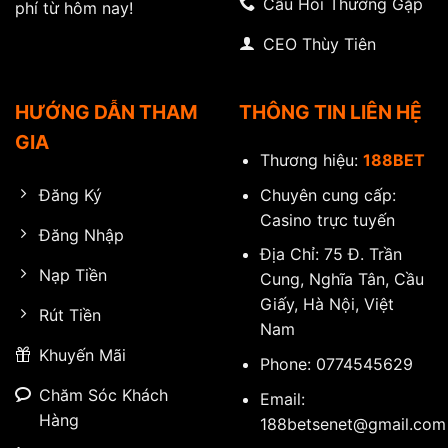
Câu Hỏi Thường Gặp
phí từ hôm nay!
CEO Thùy Tiên
HƯỚNG DẪN THAM
THÔNG TIN LIÊN HỆ
GIA
Thương hiệu:
188BET
Chuyên cung cấp:
Đăng Ký
Casino trực tuyến
Đăng Nhập
Địa Chỉ: 75 Đ. Trần
Nạp Tiền
Cung, Nghĩa Tân, Cầu
Giấy, Hà Nội, Việt
Rút Tiền
Nam
Khuyến Mãi
Phone: 0774545629
Chăm Sóc Khách
Email:
Hàng
188betsenet@gmail.com