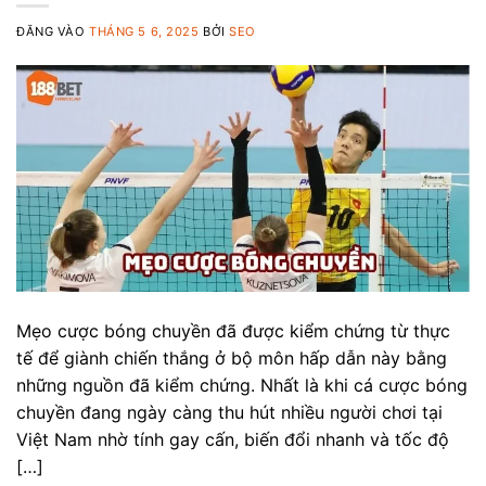
ĐĂNG VÀO
THÁNG 5 6, 2025
BỞI
SEO
Mẹo cược bóng chuyền đã được kiểm chứng từ thực
tế để giành chiến thắng ở bộ môn hấp dẫn này bằng
những nguồn đã kiểm chứng. Nhất là khi cá cược bóng
chuyền đang ngày càng thu hút nhiều người chơi tại
Việt Nam nhờ tính gay cấn, biến đổi nhanh và tốc độ
[…]