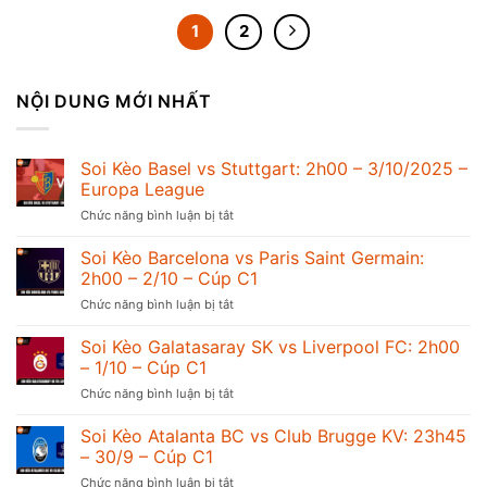
1
2
NỘI DUNG MỚI NHẤT
Soi Kèo Basel vs Stuttgart: 2h00 – 3/10/2025 –
Europa League
Chức năng bình luận bị tắt
ở
Soi
Kèo
Soi Kèo Barcelona vs Paris Saint Germain:
Basel
2h00 – 2/10 – Cúp C1
vs
Chức năng bình luận bị tắt
ở
Stuttgart:
Soi
2h00
Kèo
Soi Kèo Galatasaray SK vs Liverpool FC: 2h00
–
Barcelona
3/10/2025
– 1/10 – Cúp C1
vs
–
Chức năng bình luận bị tắt
ở
Paris
Europa
Soi
Saint
League
Kèo
Soi Kèo Atalanta BC vs Club Brugge KV: 23h45
Germain:
Galatasaray
2h00
– 30/9 – Cúp C1
SK
–
Chức năng bình luận bị tắt
ở
vs