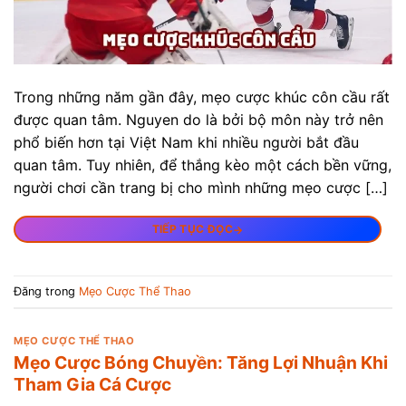
Trong những năm gần đây, mẹo cược khúc côn cầu rất
được quan tâm. Nguyen do là bởi bộ môn này trở nên
phổ biến hơn tại Việt Nam khi nhiều người bắt đầu
quan tâm. Tuy nhiên, để thắng kèo một cách bền vững,
người chơi cần trang bị cho mình những mẹo cược […]
TIẾP TỤC ĐỌC
→
Đăng trong
Mẹo Cược Thể Thao
MẸO CƯỢC THỂ THAO
Mẹo Cược Bóng Chuyền: Tăng Lợi Nhuận Khi
Tham Gia Cá Cược