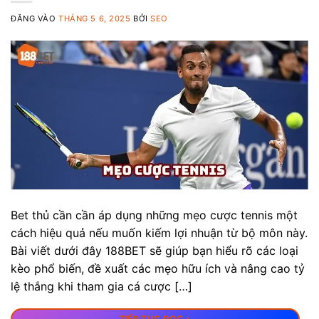
ĐĂNG VÀO
THÁNG 5 6, 2025
BỞI
SEO
Bet thủ cần cần áp dụng những mẹo cược tennis một
cách hiệu quả nếu muốn kiếm lợi nhuận từ bộ môn này.
Bài viết dưới đây 188BET sẽ giúp bạn hiểu rõ các loại
kèo phổ biến, đề xuất các mẹo hữu ích và nâng cao tỷ
lệ thắng khi tham gia cá cược […]
TIẾP TỤC ĐỌC