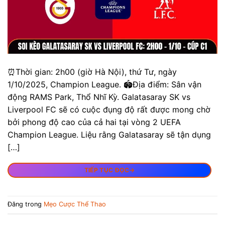
⏰Thời gian: 2h00 (giờ Hà Nội), thứ Tư, ngày
1/10/2025, Champion League. 🏟️Địa điểm: Sân vận
động RAMS Park, Thổ Nhĩ Kỳ. Galatasaray SK vs
Liverpool FC sẽ có cuộc đụng độ rất được mong chờ
bởi phong độ cao của cả hai tại vòng 2 UEFA
Champion League. Liệu rằng Galatasaray sẽ tận dụng
[…]
TIẾP TỤC ĐỌC
→
Đăng trong
Mẹo Cược Thể Thao